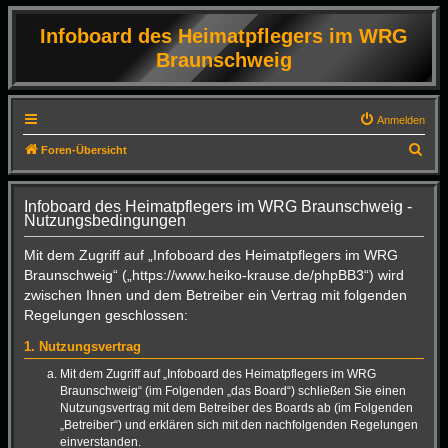
Infoboard des Heimatpflegers im WRG
Braunschweig
Anmelden
S
Foren-Übersicht
u
c
Infoboard des Heimatpflegers im WRG Braunschweig -
Nutzungsbedingungen
h
e
Mit dem Zugriff auf „Infoboard des Heimatpflegers im WRG
Braunschweig“ („https://www.heiko-krause.de/phpBB3“) wird
zwischen Ihnen und dem Betreiber ein Vertrag mit folgenden
Regelungen geschlossen:
1. Nutzungsvertrag
Mit dem Zugriff auf „Infoboard des Heimatpflegers im WRG
Braunschweig“ (im Folgenden „das Board“) schließen Sie einen
Nutzungsvertrag mit dem Betreiber des Boards ab (im Folgenden
„Betreiber“) und erklären sich mit den nachfolgenden Regelungen
einverstanden.