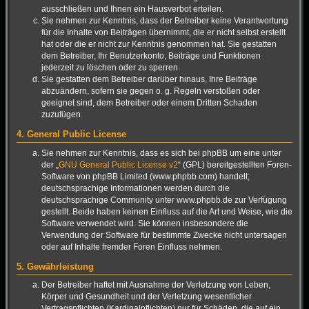
ausschließen und Ihnen ein Hausverbot erteilen.
Sie nehmen zur Kenntnis, dass der Betreiber keine Verantwortung
für die Inhalte von Beiträgen übernimmt, die er nicht selbst erstellt
hat oder die er nicht zur Kenntnis genommen hat. Sie gestatten
dem Betreiber, Ihr Benutzerkonto, Beiträge und Funktionen
jederzeit zu löschen oder zu sperren.
Sie gestatten dem Betreiber darüber hinaus, Ihre Beiträge
abzuändern, sofern sie gegen o. g. Regeln verstoßen oder
geeignet sind, dem Betreiber oder einem Dritten Schaden
zuzufügen.
4. General Public License
Sie nehmen zur Kenntnis, dass es sich bei phpBB um eine unter
der „
GNU General Public License v2
“ (GPL) bereitgestellten Foren-
Software von phpBB Limited (www.phpbb.com) handelt;
deutschsprachige Informationen werden durch die
deutschsprachige Community unter www.phpbb.de zur Verfügung
gestellt. Beide haben keinen Einfluss auf die Art und Weise, wie die
Software verwendet wird. Sie können insbesondere die
Verwendung der Software für bestimmte Zwecke nicht untersagen
oder auf Inhalte fremder Foren Einfluss nehmen.
5. Gewährleistung
Der Betreiber haftet mit Ausnahme der Verletzung von Leben,
Körper und Gesundheit und der Verletzung wesentlicher
Vertragspflichten (Kardinalpflichten) nur für Schäden, die auf ein