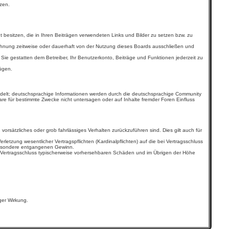
zen.
t besitzen, die in Ihren Beiträgen verwendeten Links und Bilder zu setzen bzw. zu
ahnung zeitweise oder dauerhaft von der Nutzung dieses Boards ausschließen und
. Sie gestatten dem Betreiber, Ihr Benutzerkonto, Beiträge und Funktionen jederzeit zu
ügen.
ndelt; deutschsprachige Informationen werden durch die deutschsprachige Community
re für bestimmte Zwecke nicht untersagen oder auf Inhalte fremder Foren Einfluss
orsätzliches oder grob fahrlässiges Verhalten zurückzuführen sind. Dies gilt auch für
tzung wesentlicher Vertragspflichten (Kardinalpflichten) auf die bei Vertragsschluss
sbesondere entgangenen Gewinn.
i Vertragsschluss typischerweise vorhersehbaren Schäden und im Übrigen der Höhe
ger Wirkung.