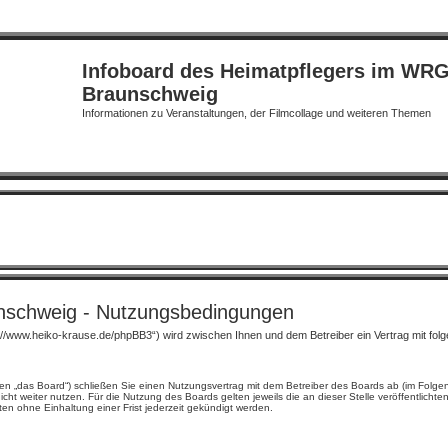
Infoboard des Heimatpflegers im WR
Braunschweig
Informationen zu Veranstaltungen, der Filmcollage und weiteren Themen
nschweig - Nutzungsbedingungen
://www.heiko-krause.de/phpBB3“) wird zwischen Ihnen und dem Betreiber ein Vertrag mit fo
en „das Board“) schließen Sie einen Nutzungsvertrag mit dem Betreiber des Boards ab (im Folge
ht weiter nutzen. Für die Nutzung des Boards gelten jeweils die an dieser Stelle veröffentlicht
n ohne Einhaltung einer Frist jederzeit gekündigt werden.