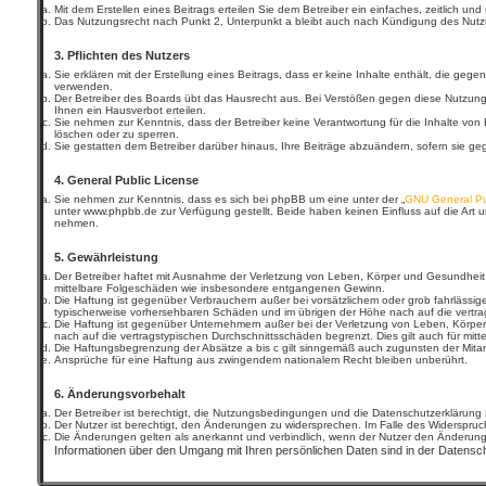
Mit dem Erstellen eines Beitrags erteilen Sie dem Betreiber ein einfaches, zeitlich 
Das Nutzungsrecht nach Punkt 2, Unterpunkt a bleibt auch nach Kündigung des Nut
3. Pflichten des Nutzers
Sie erklären mit der Erstellung eines Beitrags, dass er keine Inhalte enthält, die ge
verwenden.
Der Betreiber des Boards übt das Hausrecht aus. Bei Verstößen gegen diese Nutzun
Ihnen ein Hausverbot erteilen.
Sie nehmen zur Kenntnis, dass der Betreiber keine Verantwortung für die Inhalte von B
löschen oder zu sperren.
Sie gestatten dem Betreiber darüber hinaus, Ihre Beiträge abzuändern, sofern sie g
4. General Public License
Sie nehmen zur Kenntnis, dass es sich bei phpBB um eine unter der „
GNU General Pu
unter www.phpbb.de zur Verfügung gestellt. Beide haben keinen Einfluss auf die Art 
nehmen.
5. Gewährleistung
Der Betreiber haftet mit Ausnahme der Verletzung von Leben, Körper und Gesundheit und
mittelbare Folgeschäden wie insbesondere entgangenen Gewinn.
Die Haftung ist gegenüber Verbrauchern außer bei vorsätzlichem oder grob fahrlässig
typischerweise vorhersehbaren Schäden und im übrigen der Höhe nach auf die vertra
Die Haftung ist gegenüber Unternehmern außer bei der Verletzung von Leben, Körper 
nach auf die vertragstypischen Durchschnittsschäden begrenzt. Dies gilt auch für m
Die Haftungsbegrenzung der Absätze a bis c gilt sinngemäß auch zugunsten der Mitarb
Ansprüche für eine Haftung aus zwingendem nationalem Recht bleiben unberührt.
6. Änderungsvorbehalt
Der Betreiber ist berechtigt, die Nutzungsbedingungen und die Datenschutzerklärung z
Der Nutzer ist berechtigt, den Änderungen zu widersprechen. Im Falle des Widerspruch
Die Änderungen gelten als anerkannt und verbindlich, wenn der Nutzer den Änderun
Informationen über den Umgang mit Ihren persönlichen Daten sind in der Datensch