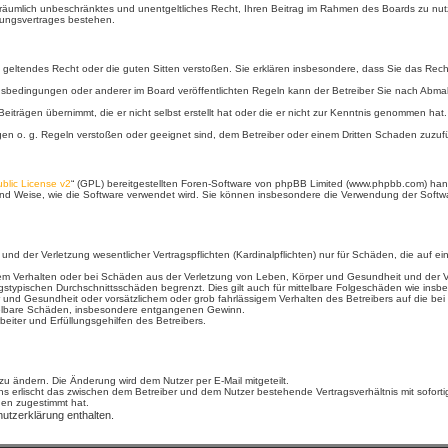
und räumlich unbeschränktes und unentgeltliches Recht, Ihren Beitrag im Rahmen des Boards zu nut
zungsvertrages bestehen.
gen geltendes Recht oder die guten Sitten verstoßen. Sie erklären insbesondere, dass Sie das Rech
gsbedingungen oder anderer im Board veröffentlichten Regeln kann der Betreiber Sie nach Abm
eiträgen übernimmt, die er nicht selbst erstellt hat oder die er nicht zur Kenntnis genommen hat
egen o. g. Regeln verstoßen oder geeignet sind, dem Betreiber oder einem Dritten Schaden zuzuf
blic License v2
“ (GPL) bereitgestellten Foren-Software von phpBB Limited (www.phpbb.com) ha
und Weise, wie die Software verwendet wird. Sie können insbesondere die Verwendung der Softwa
 der Verletzung wesentlicher Vertragspflichten (Kardinalpflichten) nur für Schäden, die auf ein v
em Verhalten oder bei Schäden aus der Verletzung von Leben, Körper und Gesundheit und der Verle
gstypischen Durchschnittsschäden begrenzt. Dies gilt auch für mittelbare Folgeschäden wie in
und Gesundheit oder vorsätzlichem oder grob fahrlässigem Verhalten des Betreibers auf die be
ittelbare Schäden, insbesondere entgangenen Gewinn.
eiter und Erfüllungsgehilfen des Betreibers.
u ändern. Die Änderung wird dem Nutzer per E-Mail mitgeteilt.
s erlischt das zwischen dem Betreiber und dem Nutzer bestehende Vertragsverhältnis mit soforti
gen zugestimmt hat.
utzerklärung enthalten.