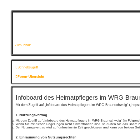
Zum Inhalt
Schnellzugriff
Foren-Übersicht
Infoboard des Heimatpflegers im WRG Brau
Mit dem Zugriff auf „Infoboard des Heimatpflegers im WRG Braunschweig“ („https
1. Nutzungsvertrag
Mit dem Zugriff auf „Infoboard des Heimatpflegers im WRG Braunschweig“ (im Folgend
Wenn Sie mit diesen Regelungen nicht einverstanden sind, so dürfen Sie das Board nic
Der Nutzungsvertrag wird auf unbestimmte Zeit geschlossen und kann von beiden Seite
2. Einräumung von Nutzungsrechten