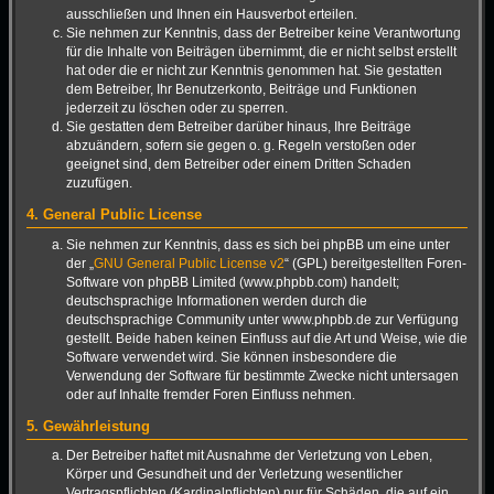
ausschließen und Ihnen ein Hausverbot erteilen.
Sie nehmen zur Kenntnis, dass der Betreiber keine Verantwortung
für die Inhalte von Beiträgen übernimmt, die er nicht selbst erstellt
hat oder die er nicht zur Kenntnis genommen hat. Sie gestatten
dem Betreiber, Ihr Benutzerkonto, Beiträge und Funktionen
jederzeit zu löschen oder zu sperren.
Sie gestatten dem Betreiber darüber hinaus, Ihre Beiträge
abzuändern, sofern sie gegen o. g. Regeln verstoßen oder
geeignet sind, dem Betreiber oder einem Dritten Schaden
zuzufügen.
4. General Public License
Sie nehmen zur Kenntnis, dass es sich bei phpBB um eine unter
der „
GNU General Public License v2
“ (GPL) bereitgestellten Foren-
Software von phpBB Limited (www.phpbb.com) handelt;
deutschsprachige Informationen werden durch die
deutschsprachige Community unter www.phpbb.de zur Verfügung
gestellt. Beide haben keinen Einfluss auf die Art und Weise, wie die
Software verwendet wird. Sie können insbesondere die
Verwendung der Software für bestimmte Zwecke nicht untersagen
oder auf Inhalte fremder Foren Einfluss nehmen.
5. Gewährleistung
Der Betreiber haftet mit Ausnahme der Verletzung von Leben,
Körper und Gesundheit und der Verletzung wesentlicher
Vertragspflichten (Kardinalpflichten) nur für Schäden, die auf ein