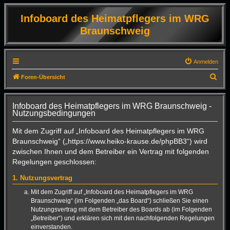
Infoboard des Heimatpflegers im WRG
Braunschweig
Anmelden
S
Foren-Übersicht
u
c
Infoboard des Heimatpflegers im WRG Braunschweig -
Nutzungsbedingungen
h
e
Mit dem Zugriff auf „Infoboard des Heimatpflegers im WRG
Braunschweig“ („https://www.heiko-krause.de/phpBB3“) wird
zwischen Ihnen und dem Betreiber ein Vertrag mit folgenden
Regelungen geschlossen:
1. Nutzungsvertrag
Mit dem Zugriff auf „Infoboard des Heimatpflegers im WRG
Braunschweig“ (im Folgenden „das Board“) schließen Sie einen
Nutzungsvertrag mit dem Betreiber des Boards ab (im Folgenden
„Betreiber“) und erklären sich mit den nachfolgenden Regelungen
einverstanden.