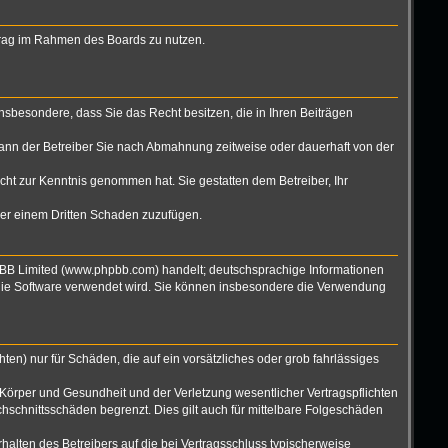
eitrag im Rahmen des Boards zu nutzen.
 insbesondere, dass Sie das Recht besitzen, die in Ihren Beiträgen
ann der Betreiber Sie nach Abmahnung zeitweise oder dauerhaft von der
nicht zur Kenntnis genommen hat. Sie gestatten dem Betreiber, Ihr
oder einem Dritten Schaden zuzufügen.
hpBB Limited (www.phpbb.com) handelt; deutschsprachige Informationen
 die Software verwendet wird. Sie können insbesondere die Verwendung
ten) nur für Schäden, die auf ein vorsätzliches oder grob fahrlässiges
Körper und Gesundheit und der Verletzung wesentlicher Vertragspflichten
hschnittsschäden begrenzt. Dies gilt auch für mittelbare Folgeschäden
alten des Betreibers auf die bei Vertragsschluss typischerweise