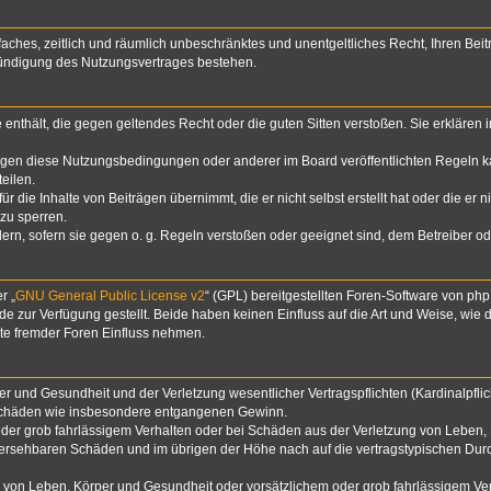
infaches, zeitlich und räumlich unbeschränktes und unentgeltliches Recht, Ihren B
Kündigung des Nutzungsvertrages bestehen.
te enthält, die gegen geltendes Recht oder die guten Sitten verstoßen. Sie erklären
egen diese Nutzungsbedingungen oder anderer im Board veröffentlichten Regeln k
eilen.
 die Inhalte von Beiträgen übernimmt, die er nicht selbst erstellt hat oder die er 
zu sperren.
dern, sofern sie gegen o. g. Regeln verstoßen oder geeignet sind, dem Betreiber 
r „
GNU General Public License v2
“ (GPL) bereitgestellten Foren-Software von p
zur Verfügung gestellt. Beide haben keinen Einfluss auf die Art und Weise, wie
lte fremder Foren Einfluss nehmen.
 und Gesundheit und der Verletzung wesentlicher Vertragspflichten (Kardinalpflich
lgeschäden wie insbesondere entgangenen Gewinn.
der grob fahrlässigem Verhalten oder bei Schäden aus der Verletzung von Leben, 
rhersehbaren Schäden und im übrigen der Höhe nach auf die vertragstypischen Durc
von Leben, Körper und Gesundheit oder vorsätzlichem oder grob fahrlässigem Verh