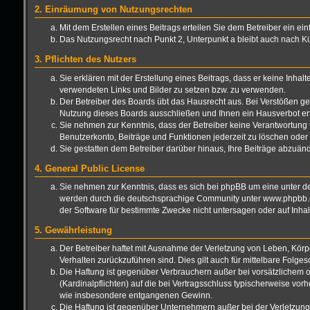
2. Einräumung von Nutzungsrechten
Mit dem Erstellen eines Beitrags erteilen Sie dem Betreiber ein e
Das Nutzungsrecht nach Punkt 2, Unterpunkt a bleibt auch nach 
3. Pflichten des Nutzers
Sie erklären mit der Erstellung eines Beitrags, dass er keine Inhal
verwendeten Links und Bilder zu setzen bzw. zu verwenden.
Der Betreiber des Boards übt das Hausrecht aus. Bei Verstößen g
Nutzung dieses Boards ausschließen und Ihnen ein Hausverbot ert
Sie nehmen zur Kenntnis, dass der Betreiber keine Verantwortung für
Benutzerkonto, Beiträge und Funktionen jederzeit zu löschen oder 
Sie gestatten dem Betreiber darüber hinaus, Ihre Beiträge abzuän
4. General Public License
Sie nehmen zur Kenntnis, dass es sich bei phpBB um eine unter de
werden durch die deutschsprachige Community unter www.phpbb.de 
der Software für bestimmte Zwecke nicht untersagen oder auf Inha
5. Gewährleistung
Der Betreiber haftet mit Ausnahme der Verletzung von Leben, Körper
Verhalten zurückzuführen sind. Dies gilt auch für mittelbare Fo
Die Haftung ist gegenüber Verbrauchern außer bei vorsätzlichem o
(Kardinalpflichten) auf die bei Vertragsschluss typischerweise vo
wie insbesondere entgangenen Gewinn.
Die Haftung ist gegenüber Unternehmern außer bei der Verletzung 