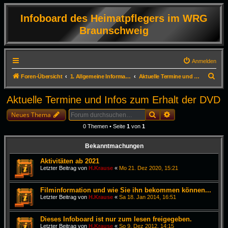
Infoboard des Heimatpflegers im WRG
Braunschweig
Anmelden
S
Foren-Übersicht
1. Allgemeine Informationen
Aktuelle Termine und Infos zum Erhalt der DVD
u
Aktuelle Termine und Infos zum Erhalt der DVD
c
Suche
Erweiterte Suche
h
Neues Thema
e
0 Themen • Seite
1
von
1
Bekanntmachungen
Aktivitäten ab 2021
Letzter Beitrag von
H.Krause
«
Mo 21. Dez 2020, 15:21
Filminformation und wie Sie ihn bekommen können...
Letzter Beitrag von
H.Krause
«
Sa 18. Jan 2014, 16:51
Dieses Infoboard ist nur zum lesen freigegeben.
Letzter Beitrag von
H.Krause
«
So 9. Dez 2012, 14:15