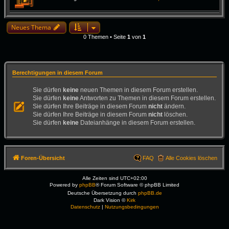
Neues Thema
0 Themen • Seite
1
von
1
Berechtigungen in diesem Forum
Sie dürfen
keine
neuen Themen in diesem Forum erstellen.
Sie dürfen
keine
Antworten zu Themen in diesem Forum erstellen.
Sie dürfen Ihre Beiträge in diesem Forum
nicht
ändern.
Sie dürfen Ihre Beiträge in diesem Forum
nicht
löschen.
Sie dürfen
keine
Dateianhänge in diesem Forum erstellen.
Foren-Übersicht
FAQ
Alle Cookies löschen
Alle Zeiten sind
UTC+02:00
Powered by
phpBB
® Forum Software © phpBB Limited
Deutsche Übersetzung durch
phpBB.de
Dark Vision ©
Kirk
Datenschutz
|
Nutzungsbedingungen