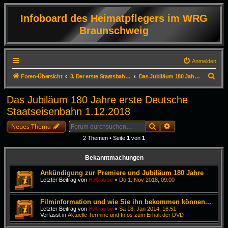
Infoboard des Heimatpflegers im WRG
Braunschweig
Anmelden
S
Foren-Übersicht
3. Der erste Staatsbahnhof Deutschlands in Braunschweig
Das Jubiläum 180 Jahre erste Deutsche Staatseisenbahn 1.12.2018
u
Das Jubiläum 180 Jahre erste Deutsche
c
Staatseisenbahn 1.12.2018
h
Suche
Erweiterte Suche
e
Neues Thema
2 Themen • Seite
1
von
1
Bekanntmachungen
Ankündigung zur Premiere und Jubiläum 180 Jahre
Letzter Beitrag von
H.Krause
«
Do 1. Nov 2018, 09:00
Filminformation und wie Sie ihn bekommen können...
Letzter Beitrag von
H.Krause
«
Sa 18. Jan 2014, 16:51
Verfasst in
Aktuelle Termine und Infos zum Erhalt der DVD