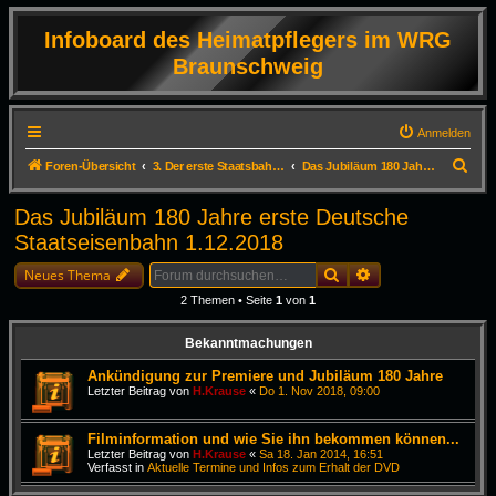
Infoboard des Heimatpflegers im WRG
Braunschweig
Anmelden
S
Foren-Übersicht
3. Der erste Staatsbahnhof Deutschlands in Braunschweig
Das Jubiläum 180 Jahre erste Deutsche Staatseisenbahn 1.12.2018
u
Das Jubiläum 180 Jahre erste Deutsche
c
Staatseisenbahn 1.12.2018
h
Suche
Erweiterte Suche
e
Neues Thema
2 Themen • Seite
1
von
1
Bekanntmachungen
Ankündigung zur Premiere und Jubiläum 180 Jahre
Letzter Beitrag von
H.Krause
«
Do 1. Nov 2018, 09:00
Filminformation und wie Sie ihn bekommen können...
Letzter Beitrag von
H.Krause
«
Sa 18. Jan 2014, 16:51
Verfasst in
Aktuelle Termine und Infos zum Erhalt der DVD