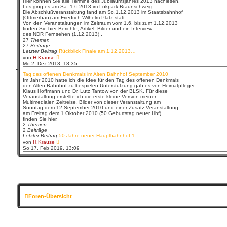
Hier können Sie alle Termine des Jubiläumsjahres 2013 nachlesen.
t
Los ging es am Sa. 1.6.2013 im Lokpark Braunschweig.
e
Die Abschlußveranstaltung fand am So.1.12.2013 im Staatsbahnhof
r
(Ottmerbau) am Friedrich Wilhelm Platz statt.
B
Von den Veranstaltungen im Zeitraum vom 1.6. bis zum 1.12.2013
e
finden Sie hier Berichte, Artikel, Bilder und ein Interview
i
des NDR Fernsehen (1.12.2013) .
t
27
Themen
r
27
Beiträge
a
Letzter Beitrag
Rückblick Finale am 1.12.2013…
g
N
von
H.Krause
e
Mo 2. Dez 2013, 18:35
u
e
Tag des offenen Denkmals im Alten Bahnhof September 2010
s
Im Jahr 2010 hatte ich die Idee für den Tag des offenen Denkmals
t
den Alten Bahnhof zu bespielen.Unterstützung gab es von Heimatpfleger
e
Klaus Hoffmann und Dr. Lutz Tantow von der BLSK. Für diese
r
Veranstaltung erstellte ich die erste kleine Version meiner
B
Multimedialen Zeitreise. Bilder von dieser Veranstaltung am
e
Sonntag dem 12.September 2010 und einer Zusatz Veranstaltung
i
am Freitag dem 1.Oktober 2010 (50 Geburtstag neuer Hbf)
t
finden Sie hier.
r
2
Themen
a
2
Beiträge
g
Letzter Beitrag
50 Jahre neuer Hauptbahnhof 1…
N
von
H.Krause
e
So 17. Feb 2019, 13:09
u
e
s
t
e
r
B
e
Foren-Übersicht
i
t
r
a
g