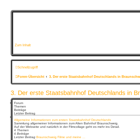
Zum Inhalt
Schnellzugriff
Foren-Übersicht
3. Der erste Staatsbahnhof Deutschlands in Braunschw
3. Der erste Staatsbahnhof Deutschlands in B
Forum
Themen
Beiträge
Letzter Beitrag
Allgemeine Informationen zum ersten Staatsbahnhof Deutschlands
Sammlung allgemeiner Informationen zum Alten Bahnhof Braunschweig.
Auf der Webseite und natürlich in der Filmcollage geht es mehr ins Detail.
4
Themen
4
Beiträge
Letzter Beitrag
Braunschweig Filme und meine …