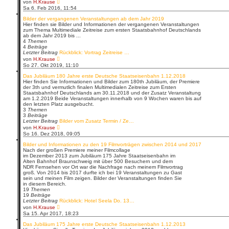
N
von
H.Krause
e
Sa 6. Feb 2016, 11:54
u
e
Bilder der vergangenen Veranstaltungen ab dem Jahr 2019
s
Hier finden sie Bilder und Informationen der vergangenen Veranstaltungen
t
zum Thema Multimediale Zeitreise zum ersten Staatsbahnhof Deutschlands
e
ab dem Jahr 2019 bis ...
r
4
Themen
B
4
Beiträge
e
Letzter Beitrag
Rückblick: Vortrag Zeitreise …
i
N
von
H.Krause
t
e
So 27. Okt 2019, 11:10
r
u
a
e
Das Jubiläum 180 Jahre erste Deutsche Staatseisenbahn 1.12.2018
g
s
Hier finden Sie Informationen und Bilder zum 180th Jubiläum, der Premiere
t
der 3th und vermutlich finalen Multimedialen Zeitreise zum Ersten
e
Staatsbahnhof Deutschlands am 30.11.2018 und der Zusatz Veranstaltung
r
am 1.2.2019 Beide Veranstaltungen innerhalb von 9 Wochen waren bis auf
B
den letzten Platz ausgebucht.
e
3
Themen
i
3
Beiträge
t
Letzter Beitrag
Bilder vom Zusatz Termin / Ze…
r
N
von
H.Krause
a
e
So 16. Dez 2018, 09:05
g
u
e
Bilder und Informationen zu den 19 Filmvorträgen zwischen 2014 und 2017
s
Nach der großen Premiere meiner Filmcollage
t
im Dezember 2013 zum Jubiläum 175 Jahre Staatseisenbahn im
e
Alten Bahnhof Braunschweig mit über 500 Besuchern und dem
r
NDR Fernsehen vor Ort war die Nachfrage nach meinem Filmvortrag
B
groß. Von 2014 bis 2017 durfte ich bei 19 Veranstaltungen zu Gast
e
sein und meinen Film zeigen. Bilder der Veranstaltungen finden Sie
i
in diesem Bereich.
t
19
Themen
r
19
Beiträge
a
Letzter Beitrag
Rückblick: Hotel Seela Do. 13…
g
N
von
H.Krause
e
Sa 15. Apr 2017, 18:23
u
e
Das Jubiläum 175 Jahre erste Deutsche Staatseisenbahn 1.12.2013
s