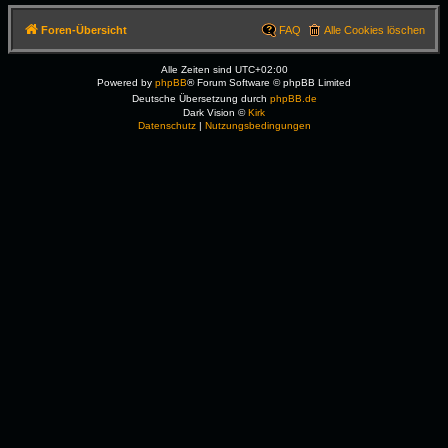
Foren-Übersicht
FAQ
Alle Cookies löschen
Alle Zeiten sind
UTC+02:00
Powered by
phpBB
® Forum Software © phpBB Limited
Deutsche Übersetzung durch
phpBB.de
Dark Vision ©
Kirk
Datenschutz
|
Nutzungsbedingungen