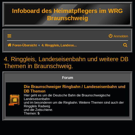
Infoboard des Heimatpflegers im WRG
Braunschweig
Anmelden
S
Foren-Übersicht
4. Ringgleis, Landeseisenbahn und weitere DB Themen in Braunschweig.
u
4. Ringgleis, Landeseisenbahn und weitere DB
c
Themen in Braunschweig.
h
e
Forum
Die Braunschweiger Ringbahn / Landeseisenbahn und
DB Themen
Hier geht es um die Deutsche Bahn die Braunschweigische
Landeseisenbahn
und im besonderen um die Ringbahn. Weitere Themen sind auch der
Ringgleis Radweg
und die Zeitschiene.
Themen:
5