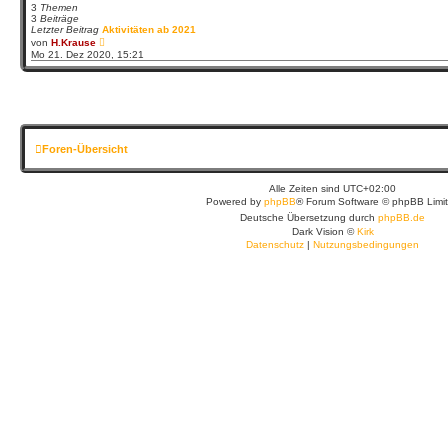
3
Themen
3
Beiträge
Letzter Beitrag
Aktivitäten ab 2021
N
von
H.Krause
e
Mo 21. Dez 2020, 15:21
u
e
s
t
e
r
B
e
Foren-Übersicht
i
t
r
a
Alle Zeiten sind
UTC+02:00
g
Powered by
phpBB
® Forum Software © phpBB Limi
Deutsche Übersetzung durch
phpBB.de
Dark Vision ©
Kirk
Datenschutz
|
Nutzungsbedingungen