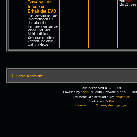
von
H.Krau
Termine und
Mo 21. Dez 
Infos zum
Erhalt der DVD
Hier bekommen sie
Informationen zu
den aktuellen
Terminen,wie sie die
Video-DVD der
Multimedialen
Zeitreise erhalten
können und viele
weitere News.
Foren-Übersicht
Alle Zeiten sind
UTC+02:00
Powered by
phpBB
® Forum Software © phpBB Limi
Deutsche Übersetzung durch
phpBB.de
Dark Vision ©
Kirk
Datenschutz
|
Nutzungsbedingungen