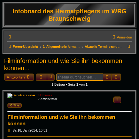
Infoboard des Heimatpflegers im WRG
Braunschweig
Anmelden
S
Foren-Übersicht
1. Allgemeine Informationen
Aktuelle Termine und Infos zum Erhalt der DVD
u
Filminformation und wie Sie ihn bekommen
c
können...
h
Suche
Erweiterte
e
Antworten
1 Beitrag • Seite
1
von
1
H.Krause
Administrator
Zitieren
Offline
Filminformation und wie Sie ihn bekommen
können...
B
Sa 18. Jan 2014, 16:51
e
i