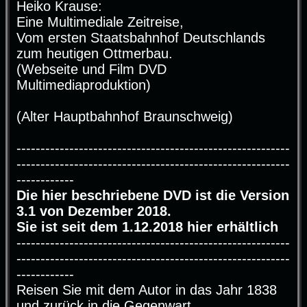
Heiko Krause:
t
r
Eine Multimediale Zeitreise,
a
g
Vom ersten Staatsbahnhof Deutschlands
zum heutigen Ottmerbau.
(Webseite und Film DVD
Multimediaproduktion)
(Alter Hauptbahnhof Braunschweig)
---------------------------------------------------------
---------------------------------------------------------
------------
Die hier beschriebene DVD ist die Version
3.1 von Dezember 2018.
Sie ist seit dem 1.12.2018 hier erhältlich
---------------------------------------------------------
---------------------------------------------------------
------------
Reisen Sie mit dem Autor in das Jahr 1838
und zurück in die Gegenwart.