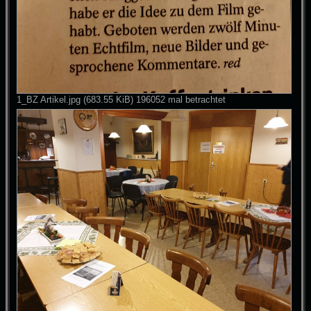
1_BZ Artikel.jpg (683.55 KiB) 196052 mal betrachtet