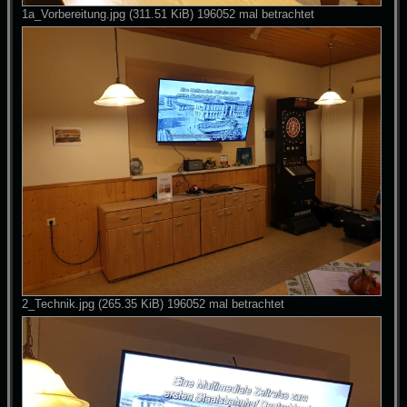
1a_Vorbereitung.jpg (311.51 KiB) 196052 mal betrachtet
2_Technik.jpg (265.35 KiB) 196052 mal betrachtet