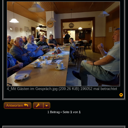
4_Mit Gästen im Gespräch.jpg (209.26 KiB) 196052 mal betrachtet
N
a
c
Antworten
h
o
1 Beitrag • Seite
1
von
1
b
e
n