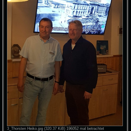
3_Thorsten Heiko.jpg (320.37 KiB) 196052 mal betrachtet