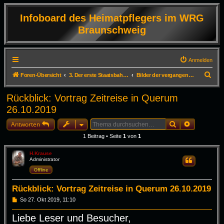
Infoboard des Heimatpflegers im WRG
Braunschweig
Anmelden
S
Foren-Übersicht
3. Der erste Staatsbahnhof Deutschlands in Braunschweig
Bilder der vergangenen Veranstaltungen ab dem Jahr 2019
u
Rückblick: Vortrag Zeitreise in Querum
c
26.10.2019
h
Suche
Erweiterte
e
Antworten
1 Beitrag • Seite
1
von
1
H.Krause
Administrator
Zitieren
Offline
Rückblick: Vortrag Zeitreise in Querum 26.10.2019
B
So 27. Okt 2019, 11:10
e
i
Liebe Leser und Besucher,
t