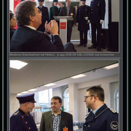
Mindener Eisenbahner mit Heiko1 _fc.jpg (536.56 KiB) 153586 mal betrachtet