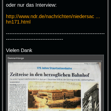
oder nur das Interview:
http://www.ndr.de/nachrichten/niedersac ...
hn171.html
---------------------------------------------------------
---------------------------------
Vielen Dank
Dateianhänge