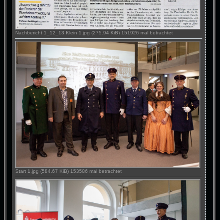
Nachbericht 1_12_13 Klein 1.jpg (275.94 KiB) 151926 mal betrachtet
Start 1.jpg (584.67 KiB) 153586 mal betrachtet