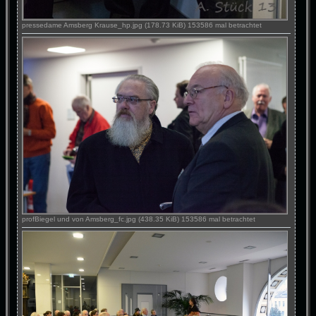
pressedame Amsberg Krause_hp.jpg (178.73 KiB) 153586 mal betrachtet
profBiegel und von Amsberg_fc.jpg (438.35 KiB) 153586 mal betrachtet