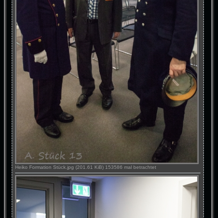
Heiko Formation Stück.jpg (201.61 KiB) 153586 mal betrachtet