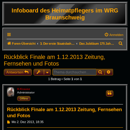
Infoboard des Heimatpflegers im WRG
Braunschweig
Anmelden
S
Foren-Übersicht
3. Der erste Staatsbahnhof Deutschlands in Braunschweig
Das Jubiläum 175 Jahre erste Deutsche Staatseisenbahn 1.12.2013
u
Rückblick Finale am 1.12.2013 Zeitung,
c
Fernsehen und Fotos
h
Suche
Erweiterte
e
Antworten
1 Beitrag • Seite
1
von
1
H.Krause
Administrator
Zitieren
Offline
Rückblick Finale am 1.12.2013 Zeitung, Fernsehen
und Fotos
B
Mo 2. Dez 2013, 18:35
e
i