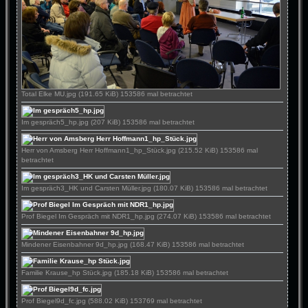
Total Elke MU.jpg (191.65 KiB) 153586 mal betrachtet
Im gespräch5_hp.jpg (207 KiB) 153586 mal betrachtet
Herr von Amsberg Herr Hoffmann1_hp_Stück.jpg (215.52 KiB) 153586 mal
betrachtet
Im gespräch3_HK und Carsten Müller.jpg (180.07 KiB) 153586 mal betrachtet
Prof Biegel Im Gespräch mit NDR1_hp.jpg (274.07 KiB) 153586 mal betrachtet
Mindener Eisenbahner 9d_hp.jpg (168.47 KiB) 153586 mal betrachtet
Familie Krause_hp Stück.jpg (185.18 KiB) 153586 mal betrachtet
Prof Biegel9d_fc.jpg (588.02 KiB) 153769 mal betrachtet