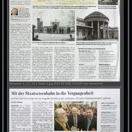
Vorberich 1_12_13 1 Klein 1.jpg (545.82 KiB) 151926 mal betrachtet