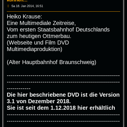
B
Sa 18. Jan 2014, 16:51
e
i
Heiko Krause:
t
r
Eine Multimediale Zeitreise,
a
g
Vom ersten Staatsbahnhof Deutschlands
zum heutigen Ottmerbau.
(Webseite und Film DVD
Multimediaproduktion)
(Alter Hauptbahnhof Braunschweig)
---------------------------------------------------------
---------------------------------------------------------
------------
Die hier beschriebene DVD ist die Version
3.1 von Dezember 2018.
Sie ist seit dem 1.12.2018 hier erhältlich
---------------------------------------------------------
---------------------------------------------------------