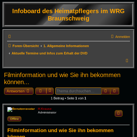
Infoboard des Heimatpflegers im WRG
Braunschweig
Anmelden
Foren-Übersicht
1. Allgemeine Informationen
Aktuelle Termine und Infos zum Erhalt der DVD
S
u
Filminformation und wie Sie ihn bekommen
c
können...
h
Suche
Erweiterte
e
Antworten
1 Beitrag • Seite
1
von
1
H.Krause
Administrator
Zitieren
Offline
Filminformation und wie Sie ihn bekommen
können...