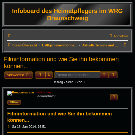
Infoboard des Heimatpflegers im WRG
Braunschweig
Anmelden
S
Foren-Übersicht
1. Allgemeine Informationen
Aktuelle Termine und Infos zum Erhalt der DVD
u
Filminformation und wie Sie ihn bekommen
c
können...
h
Suche
Erweiterte
e
Antworten
1 Beitrag • Seite
1
von
1
H.Krause
Administrator
Zitieren
Offline
Filminformation und wie Sie ihn bekommen
können...
B
Sa 18. Jan 2014, 16:51
e
i