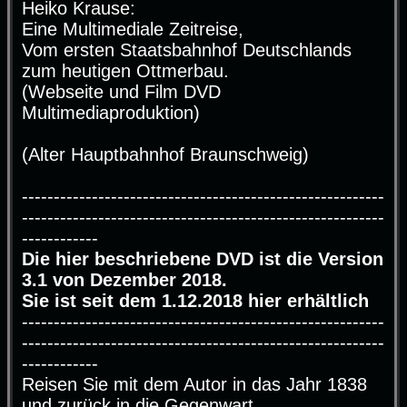
Heiko Krause:
t
r
Eine Multimediale Zeitreise,
a
g
Vom ersten Staatsbahnhof Deutschlands
zum heutigen Ottmerbau.
(Webseite und Film DVD
Multimediaproduktion)
(Alter Hauptbahnhof Braunschweig)
---------------------------------------------------------
---------------------------------------------------------
------------
Die hier beschriebene DVD ist die Version
3.1 von Dezember 2018.
Sie ist seit dem 1.12.2018 hier erhältlich
---------------------------------------------------------
---------------------------------------------------------
------------
Reisen Sie mit dem Autor in das Jahr 1838
und zurück in die Gegenwart.