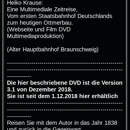
Heiko Krause:
t
r
Eine Multimediale Zeitreise,
a
g
Vom ersten Staatsbahnhof Deutschlands
zum heutigen Ottmerbau.
(Webseite und Film DVD
Multimediaproduktion)
(Alter Hauptbahnhof Braunschweig)
---------------------------------------------------------
---------------------------------------------------------
------------
Die hier beschriebene DVD ist die Version
3.1 von Dezember 2018.
Sie ist seit dem 1.12.2018 hier erhältlich
---------------------------------------------------------
---------------------------------------------------------
------------
Reisen Sie mit dem Autor in das Jahr 1838
und zurück in die Gegenwart.