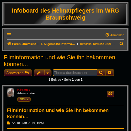
Infoboard des Heimatpflegers im WRG
Braunschweig
Anmelden
S
Foren-Übersicht
1. Allgemeine Informationen
Aktuelle Termine und Infos zum Erhalt der DVD
u
Filminformation und wie Sie ihn bekommen
c
können...
h
Suche
Erweiterte
e
Antworten
1 Beitrag • Seite
1
von
1
H.Krause
Administrator
Zitieren
Offline
Filminformation und wie Sie ihn bekommen
können...
B
Sa 18. Jan 2014, 16:51
e
i