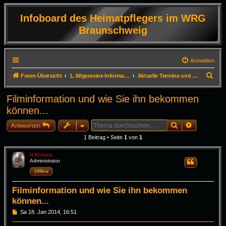
Infoboard des Heimatpflegers im WRG
Braunschweig
Anmelden
S
Foren-Übersicht
1. Allgemeine Informationen
Aktuelle Termine und Infos zum Erhalt der DVD
u
Filminformation und wie Sie ihn bekommen
c
können...
h
Suche
Erweiterte
e
Antworten
1 Beitrag • Seite
1
von
1
H.Krause
Administrator
Zitieren
Offline
Filminformation und wie Sie ihn bekommen
können...
B
Sa 18. Jan 2014, 16:51
e
i