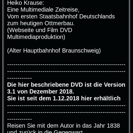
Heiko Krause:
t
r
Eine Multimediale Zeitreise,
a
g
Vom ersten Staatsbahnhof Deutschlands
zum heutigen Ottmerbau.
(Webseite und Film DVD
Multimediaproduktion)
(Alter Hauptbahnhof Braunschweig)
---------------------------------------------------------
---------------------------------------------------------
------------
Die hier beschriebene DVD ist die Version
3.1 von Dezember 2018.
Sie ist seit dem 1.12.2018 hier erhältlich
---------------------------------------------------------
---------------------------------------------------------
------------
Reisen Sie mit dem Autor in das Jahr 1838
und zurück in die Gegenwart.