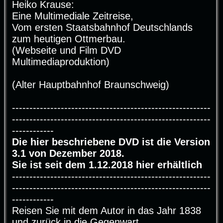
Heiko Krause:
t
r
Eine Multimediale Zeitreise,
a
g
Vom ersten Staatsbahnhof Deutschlands
zum heutigen Ottmerbau.
(Webseite und Film DVD
Multimediaproduktion)
(Alter Hauptbahnhof Braunschweig)
---------------------------------------------------------
---------------------------------------------------------
------------
Die hier beschriebene DVD ist die Version
3.1 von Dezember 2018.
Sie ist seit dem 1.12.2018 hier erhältlich
---------------------------------------------------------
---------------------------------------------------------
------------
Reisen Sie mit dem Autor in das Jahr 1838
und zurück in die Gegenwart.