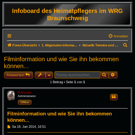
Infoboard des Heimatpflegers im WRG
Braunschweig
Anmelden
S
Foren-Übersicht
1. Allgemeine Informationen
Aktuelle Termine und Infos zum Erhalt der DVD
u
Filminformation und wie Sie ihn bekommen
c
können...
h
Suche
Erweiterte
e
Antworten
1 Beitrag • Seite
1
von
1
H.Krause
Administrator
Zitieren
Offline
Filminformation und wie Sie ihn bekommen
können...
B
Sa 18. Jan 2014, 16:51
e
i