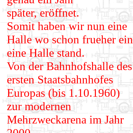
später, eröffnet.
Somit haben wir nun eine
Halle wo schon frueher ei
eine Halle stand.
Von der Bahnhofshalle des
ersten Staatsbahnhofes
Europas (bis 1.10.1960)
zur modernen
Mehrzweckarena im Jahr
2000.